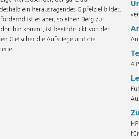
Un
eshalb ein herausragendes Gipfelziel bildet.
ve
ordernd ist es aber, so einen Berg zu
A
dorthin kommt, ist beeindruckt von der
gen Gletscher die Aufstiege und die
An
erie.
Te
4 
Le
Fü
Au
Zu
HP
fü