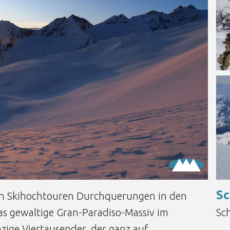
Sc
en Skihochtouren Durchquerungen in den
as gewaltige Gran-Paradiso-Massiv im
Sc
nzige Viertausender, der ganz auf