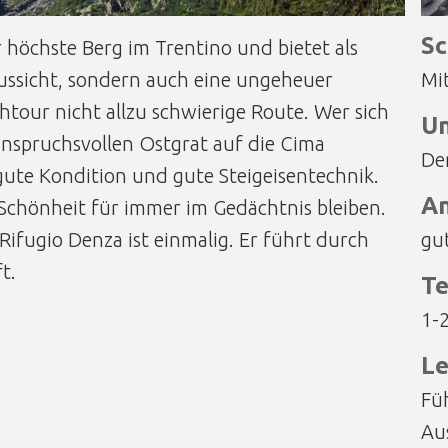
Sc
 höchste Berg im Trentino und bietet als
ussicht, sondern auch eine ungeheuer
Mit
tour nicht allzu schwierige Route. Wer sich
Un
anspruchsvollen Ostgrat auf die Cima
De
gute Kondition und gute Steigeisentechnik.
A
Schönheit für immer im Gedächtnis bleiben.
ifugio Denza ist einmalig. Er führt durch
gut
t.
Te
1-
Le
Fü
Au