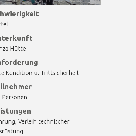
hwierigkeit
tel
terkunft
nza Hütte
nforderung
e Kondition u. Trittsicherheit
ilnehmer
2 Personen
istungen
hrung, Verleih technischer
srüstung